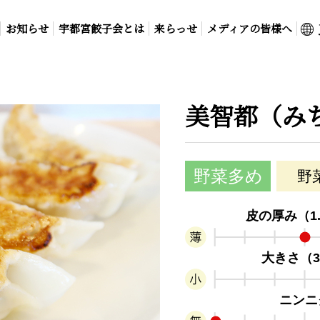
お知らせ
宇都宮餃子会とは
来らっせ
メディアの皆様へ
美智都（み
野菜多め
野
皮の厚み（1
大きさ（3
ニンニ