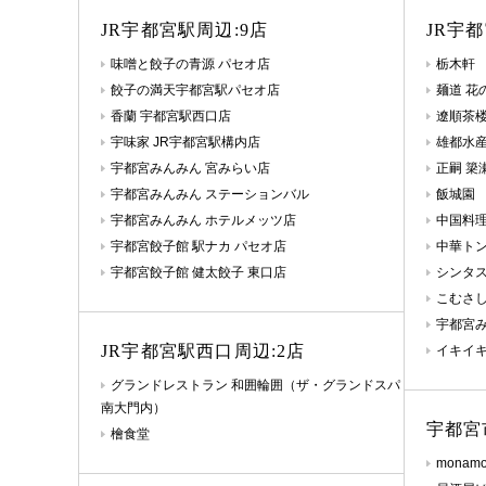
JR宇都宮駅周辺:9店
JR宇
味噌と餃子の青源 パセオ店
栃木軒
餃子の満天宇都宮駅パセオ店
麺道 花
香蘭 宇都宮駅西口店
遼順茶楼
宇味家 JR宇都宮駅構内店
雄都水
宇都宮みんみん 宮みらい店
正嗣 簗
宇都宮みんみん ステーションバル
飯城園
宇都宮みんみん ホテルメッツ店
中国料
宇都宮餃子館 駅ナカ パセオ店
中華ト
宇都宮餃子館 健太餃子 東口店
シンタス
こむさ
宇都宮み
JR宇都宮駅西口周辺:2店
イキイ
グランドレストラン 和囲輪囲（ザ・グランドスパ
南大門内）
宇都宮
檜食堂
mona