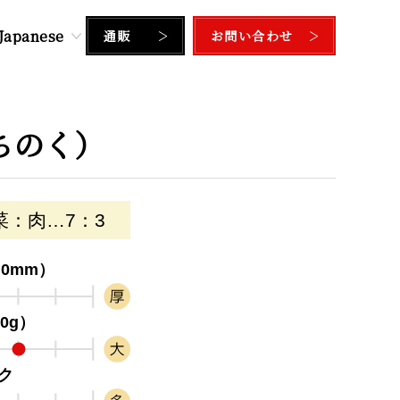
通販
お問い合わせ
ちのく）
菜：肉…7：3
.0mm）
0g）
ク