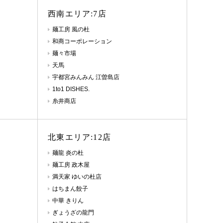
西南エリア:7店
麺工房 風の杜
和商コーポレーション
麺々市場
天馬
宇都宮みんみん 江曽島店
1to1 DISHES.
糸井商店
北東エリア:12店
麺龍 炎の杜
麺工房 政木屋
満天家 ゆいの杜店
はちまん餃子
中華 きりん
ぎょうざの龍門