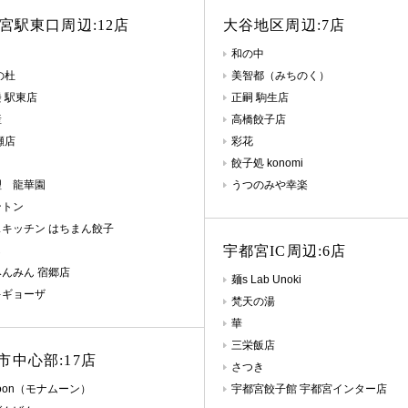
都宮駅東口周辺:12店
大谷地区周辺:7店
和の中
の杜
美智都（みちのく）
 駅東店
正嗣 駒生店
産
高橋餃子店
瀬店
彩花
餃子処 konomi
理 龍華園
うつのみや幸楽
ントン
キッチン はちまん餃子
宇都宮IC周辺:6店
し
んみん 宿郷店
麺s Lab Unoki
キギョーザ
梵天の湯
華
三栄飯店
市中心部:17店
さつき
moon（モナムーン）
宇都宮餃子館 宇都宮インター店